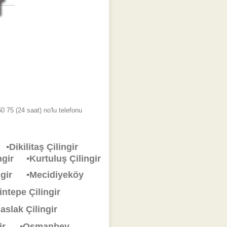
 75 (24 saat) no'lu telefonu
ir
▪Dikilitaş Çilingir
lingir
▪Kurtuluş Çilingir
ingir
▪Mecidiyeköy
rintepe Çilingir
aslak Çilingir
ngir
▪Osmanbey