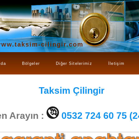
ww.taksim-cilingir.com
zda
Bölgeler
Diğer Sitelerimiz
İletişim
Taksim
Çilingir
n Arayın :
0532 724 60 75 (2