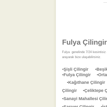
Fulya Çilingir
Fulya
genelinde 7/24 kesintisiz 
arayarak bize ulaşabilirsiniz.
▪Şişli Çilingir
▪Beşi
▪Fulya Çilingir
▪Ort
▪Kağıthane Çiling
Çilingir
▪Çeliktepe 
▪Sanayi Mahallesi Çi
▪Sarıyer Çilingir
▪İ