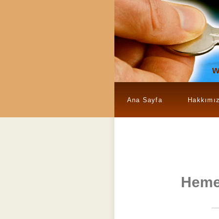
w
Ana Sayfa
Hakkımı
Heme