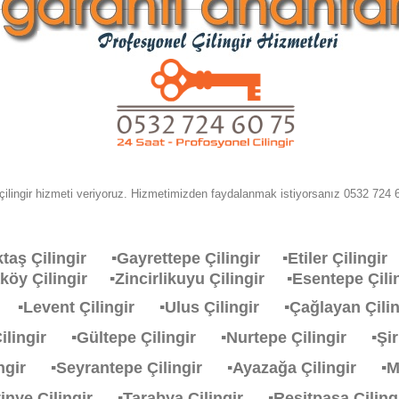
çilingir hizmeti veriyoruz. Hizmetimizden faydalanmak istiyorsanız 0532 724 60
ktaş Çilingir
▪Gayrettepe Çilingir
▪Etiler Çiling
aköy Çilingir
▪Zincirlikuyu Çilingir
▪Esentepe Çi
ir
▪Levent Çilingir
▪Ulus Çilingir
▪Çağlayan Çil
Çilingir
▪Gültepe Çilingir
▪Nurtepe Çilingir
▪Şi
lingir
▪Seyrantepe Çilingir
▪Ayazağa Çilingir
▪M
stinye Çilingir
▪Tarabya Çilingir
▪Resitpasa Çili